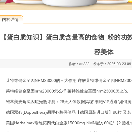
内容详情
【蛋白质知识】蛋白质含量高的食物_粉的功效
容美体
作者：an888 发布于：2026-03-23 09
莱特维健金至因NRM23000的三大作用 详解莱特维健金至因NRM230
莱特维健金至因nrm23000怎么样 莱特维健金至因nrm23000怎么吃
维萃美麦角硫因琉光瓶评测：28天人体数据揭秘“细胞VIP通道”如何抗
德国双心(Doppelherz)调理心脏保健品【德国原装进口版】90粒 又
美国Herbalmax瑞维拓四代白金版15000mg NMN配方60粒*【2 瓶