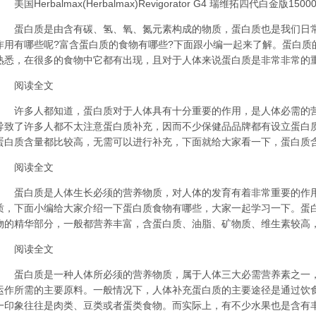
美国Herbalmax(Herbalmax)Revigorator G4 瑞维拓四代白金版150
蛋白质是由含有碳、氢、氧、氮元素构成的物质，蛋白质也是我们日常
作用有哪些呢?富含蛋白质的食物有哪些?下面跟小编一起来了解。蛋白质
熟悉，在很多的食物中它都有出现，且对于人体来说蛋白质是非常非常的重要
阅读全文
许多人都知道，蛋白质对于人体具有十分重要的作用，是人体必需的营
导致了许多人都不太注意蛋白质补充，因而不少保健品品牌都有设立蛋白
蛋白质含量都比较高，无需可以进行补充，下面就给大家看一下，蛋白质含量
阅读全文
蛋白质是人体生长必须的营养物质，对人体的发育有着非常重要的作用
质，下面小编给大家介绍一下蛋白质食物有哪些，大家一起学习一下。蛋
物的精华部分，一般都营养丰富，含蛋白质、油脂、矿物质、维生素较高，对
阅读全文
蛋白质是一种人体所必须的营养物质，属于人体三大必需营养素之一，
运作所需的主要原料。一般情况下，人体补充蛋白质的主要途径是通过饮
一印象往往是肉类、豆类或者蛋类食物。而实际上，有不少水果也是含有丰富