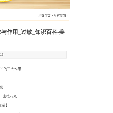
星辉首页
>
星辉新闻
>
与作用_过敏_知识百科-美
:16
00的三大作用
衰
名：山楂花丸
礼盒装】